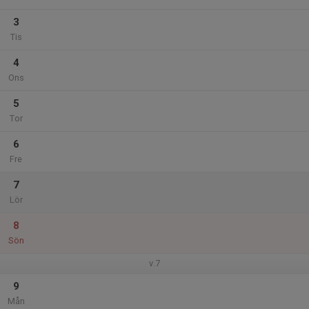
3
Tis
4
Ons
5
Tor
6
Fre
7
Lör
8
Sön
v.7
9
Mån