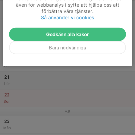
även för webbanalys i syfte att hjälpa oss att
17
förbättra våra tjänster.
Tis
Så använder vi cookies
18
Ons
Godkänn alla kakor
19
Bara nödvändiga
Tor
20
Fre
21
Lör
22
Sön
v.9
23
Mån