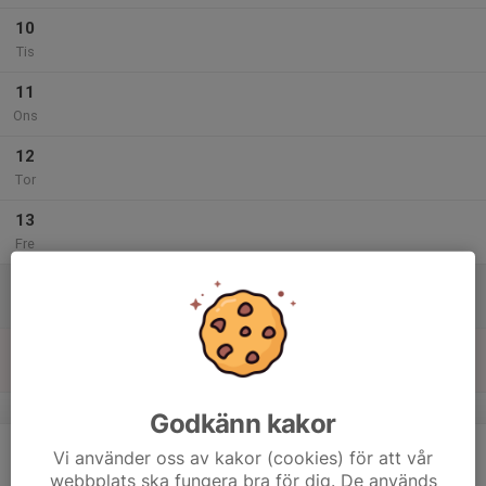
10
Tis
11
Ons
12
Tor
13
Fre
14
Lör
15
Sön
v.8
Godkänn kakor
16
Vi använder oss av kakor (cookies) för att vår
Mån
webbplats ska fungera bra för dig. De används