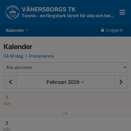
VÄNERSBORGS TK
Tennis - en färgstark idrott för alla och hela livet!
Logga in
Kalender
Kalender
Gå till idag
|
Prenumerera
Februari 2026
1
Sön
v.6
2
Mån