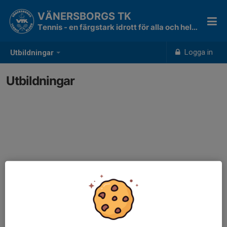
VÄNERSBORGS TK
Tennis - en färgstark idrott för alla och hela livet!
Logga in
Utbildningar
Utbildningar