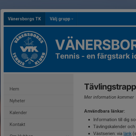
Vänersborgs TK
Välj grupp
VÄNERSBOR
Tennis - en färgstark id
Tävlingstrap
Hem
Mer information kommer
Nyheter
Användbara länkar:
Kalender
Information till dig som
Kontakt
Tävlingskalender och
Västserien: via
länk
(s