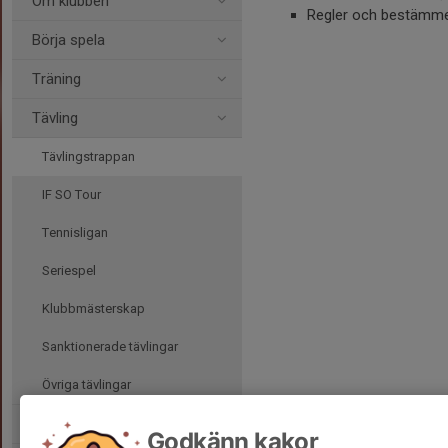
Om klubben
Regler och bestämme
Börja spela
Träning
Tävling
Tävlingstrappan
IF SO Tour
Tennisligan
Seriespel
Klubbmästerskap
Sanktionerade tävlingar
Övriga tävlingar
Övrig verksamhet
Godkänn kakor