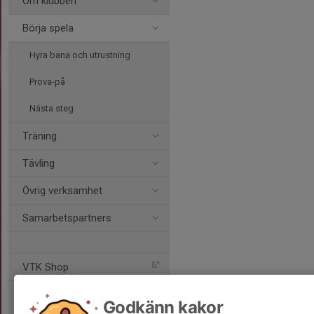
Om klubben
Börja spela
Hyra bana och utrustning
Prova-på
Nästa steg
Träning
Tävling
Övrig verksamhet
Samarbetspartners
VTK Shop
Godkänn kakor