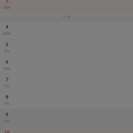
3
Sön
v.19
4
Mån
5
Tis
6
Ons
7
Tor
8
Fre
9
Lör
10