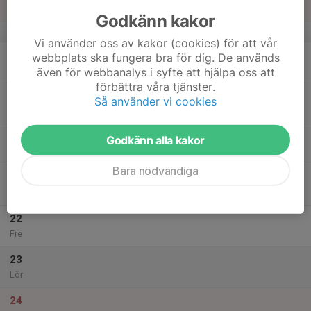
Sön
Godkänn kakor
v.21
Vi använder oss av kakor (cookies) för att vår
18
webbplats ska fungera bra för dig. De används
Mån
även för webbanalys i syfte att hjälpa oss att
förbättra våra tjänster.
19
Så använder vi cookies
Tis
20
Godkänn alla kakor
Ons
Bara nödvändiga
21
Tor
22
Fre
23
Lör
24