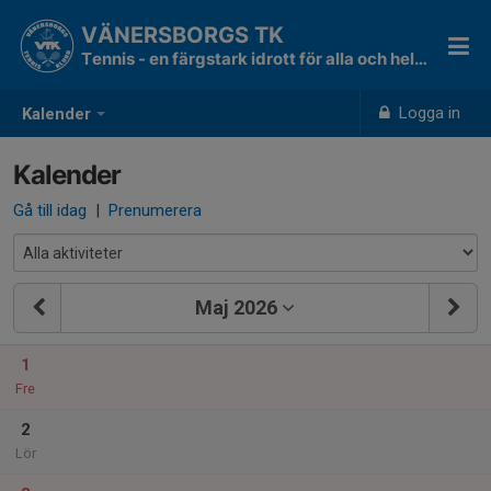
VÄNERSBORGS TK
Tennis - en färgstark idrott för alla och hela livet!
Logga in
Kalender
Kalender
Gå till idag
|
Prenumerera
Maj 2026
1
Fre
2
Lör