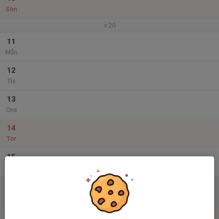
Sön
v.20
11
Mån
12
Tis
13
Ons
14
Tor
15
Fre
16
Lör
17