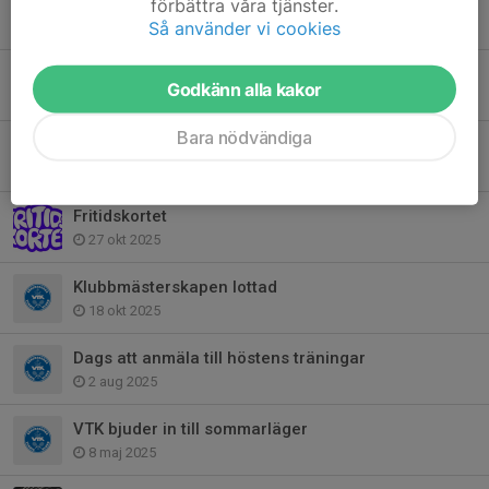
Dags att anmäla till ROG Touren
förbättra våra tjänster.
Så använder vi cookies
2 mar, 12:11
VTK bjuder in till Årsmöte 2026
Godkänn alla kakor
18 feb, 17:18
Bara nödvändiga
Träningsinformation inför vårterminen 2026
5 dec 2025
Fritidskortet
27 okt 2025
Klubbmästerskapen lottad
18 okt 2025
Dags att anmäla till höstens träningar
2 aug 2025
VTK bjuder in till sommarläger
8 maj 2025