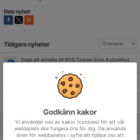
Dela nyhet
Tidigare nyheter
Dags att anmäla till ROG Touren Grön A utomhus
25 maj, 11:22
VTK:s sommarläger 15–18 juni 2026
23 apr, 15:52
Utomhussäsongen 2026 närmar sig
21 apr, 20:28
Godkänn kakor
Jonas Elgh har gått bort
Vi använder oss av kakor (cookies) för att vår
12 mar, 14:03
webbplats ska fungera bra för dig. De används
även för webbanalys i syfte att hjälpa oss att